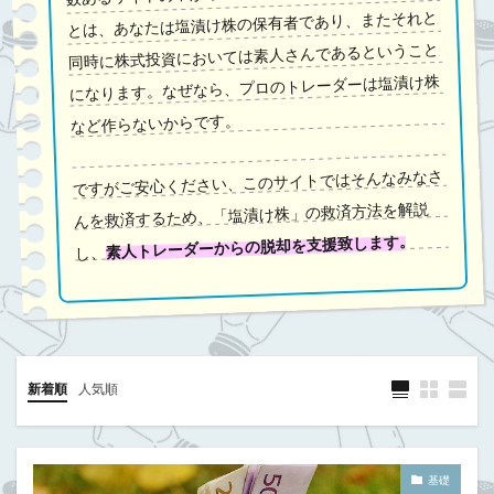
とは、あなたは塩漬け株の保有者であり、またそれと
同時に株式投資においては素人さんであるということ
になります。なぜなら、プロのトレーダーは塩漬け株
など作らないからです。
ですがご安心ください、このサイトではそんなみなさ
んを救済するため、「塩漬け株」の救済方法を解説
素人トレーダーからの脱却を支援致します。
し、
新着順
人気順
基礎