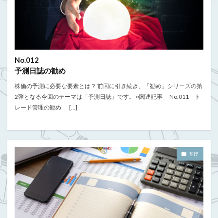
No.012
予測日誌の勧め
株価の予測に必要な要素とは？ 前回に引き続き、「勧め」シリーズの第
2弾となる今回のテーマは「予測日誌」です。 ○関連記事 No.011 ト
レード管理の勧め […]
基礎