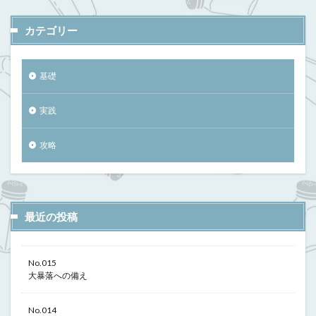
カテゴリー
基礎
実践
攻略
最近の投稿
No.015
大暴落への備え
No.014