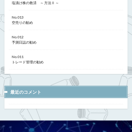
塩漬け株の救済 ～ 方法Ⅱ ～
No.013
空売りの勧め
No.012
予測日誌の勧め
No.011
トレード管理の勧め
最近のコメント